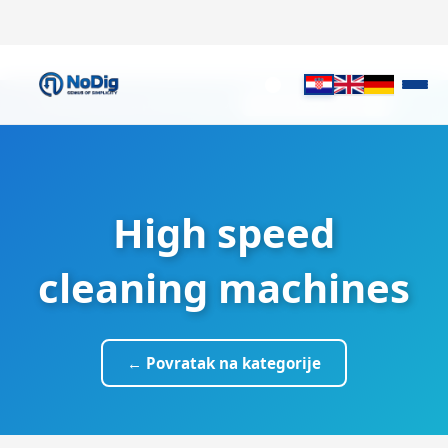
✕
It looks like you prefer English.
Switch to English
High speed
cleaning machines
← Povratak na kategorije