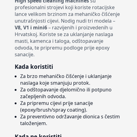
High speed cleaning machines
su
profesionalni strojevi koji koriste rotacijske
lance velikom brzinom za mehaničko čišćenje
unutrašnjosti cijevi. Nodig nudi tri modela –
V8, V1 i mini6
– razvijenih i proizvedenih u
Hrvatskoj. Koriste se za uklanjanje naslaga
masti, kamenca i taloga, odštopavanje
odvoda, te pripremu podloge prije epoxy
sanacije.
Kada koristiti
Za brzo mehaničko čišćenje i uklanjanje
naslaga koje smanjuju protok.
Za odštopavanje djelomično ili potpuno
začepljenih odvoda.
Za pripremu cijevi prije sanacije
(epoxy/brush/spray coating).
Za preventivno održavanje dionica s čestim
taloženjem.
Kada ne koristiti