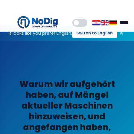
✕
It looks like you prefer English.
Switch to English
Warum wir aufgehört
haben, auf Mängel
aktueller Maschinen
hinzuweisen, und
angefangen haben,