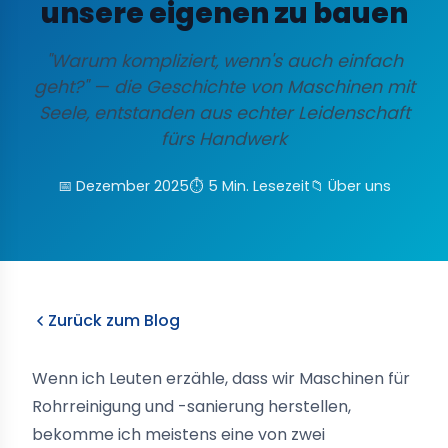
unsere eigenen zu bauen
"Warum kompliziert, wenn's auch einfach
geht?" — die Geschichte von Maschinen mit
Seele, entstanden aus echter Leidenschaft
fürs Handwerk
📅 Dezember 2025
⏱️ 5 Min. Lesezeit
📁 Über uns
Zurück zum Blog
Wenn ich Leuten erzähle, dass wir Maschinen für
Rohrreinigung und -sanierung herstellen,
bekomme ich meistens eine von zwei