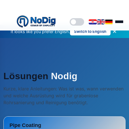
✕
It looks like you prefer English.
Switch to English
Lösungen
Nodig
Kurze, klare Anleitungen: Was ist was, wann verwenden
und welche Ausrüstung wird für grabenlose
Rohrsanierung und Reinigung benötigt.
Pipe Coating