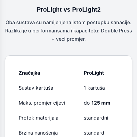
ProLight vs ProLight2
Oba sustava su namijenjena istom postupku sanacije.
Razlika je u performansama i kapacitetu: Double Press
+ veći promjer.
Značajka
ProLight
ProL
Sustav kartuša
1 kartuša
2 ka
Maks. promjer cijevi
do
125 mm
do
1
Protok materijala
standardni
stabi
Brzina nanošenja
standard
brže 