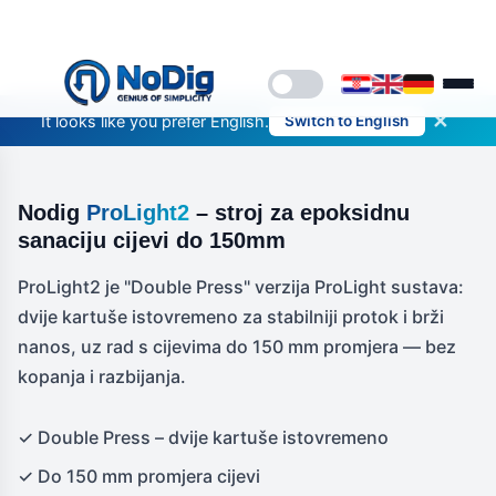
✕
It looks like you prefer English.
Switch to English
Nodig
ProLight2
– stroj za epoksidnu
sanaciju cijevi do 150mm
ProLight2 je "Double Press" verzija ProLight sustava:
dvije kartuše istovremeno za stabilniji protok i brži
nanos, uz rad s cijevima do 150 mm promjera — bez
kopanja i razbijanja.
✓ Double Press – dvije kartuše istovremeno
✓ Do 150 mm promjera cijevi