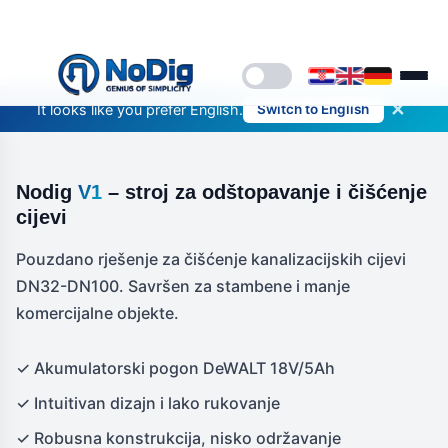
✕
It looks like you prefer English.
Switch to English
Nodig
V1
– stroj za odštopavanje i čišćenje
cijevi
Pouzdano rješenje za čišćenje kanalizacijskih cijevi
DN32-DN100. Savršen za stambene i manje
komercijalne objekte.
✓ Akumulatorski pogon DeWALT 18V/5Ah
✓ Intuitivan dizajn i lako rukovanje
✓ Robusna konstrukcija, nisko održavanje