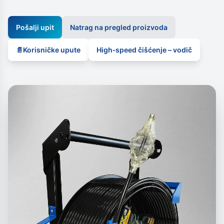
Pošalji upit
Natrag na pregled proizvoda
📄
Korisničke upute
High‑speed čišćenje – vodič