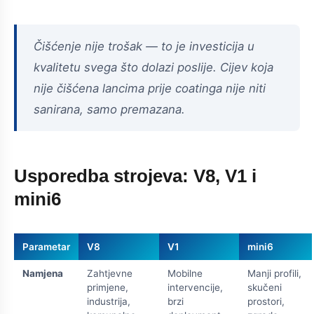
Čišćenje nije trošak — to je investicija u
kvalitetu svega što dolazi poslije. Cijev koja
nije čišćena lancima prije coatinga nije niti
sanirana, samo premazana.
Usporedba strojeva: V8, V1 i
mini6
Parametar
V8
V1
mini6
Namjena
Zahtjevne
Mobilne
Manji profili,
primjene,
intervencije,
skučeni
industrija,
brzi
prostori,