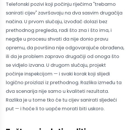
Telefonski pozivi koji počinju riječima "trebamo
sanirati cijev" završavaju na dva sasvim drugačija
načina. U prvom slučaju, izvođač dolazi bez
prethodnog pregleda, radi što zna i što ima, i
negdje u procesu shvati da nije donio pravu
opremu, da površina nije odgovarajuće obrađena,
ili da je problem zapravo drugačiji od onoga što
se vidjelo izvana. U drugom slučaju, projekt
počinje inspekcijom — i svaki korak koji slijedi
logično proizlazi iz prethodnog. Razlika između ta
dva scenarija nije samo u kvaliteti rezultata.
Razlika je u tome tko će tu cijev sanirati sljedeći
put — i hoće li to uopće morati biti uskoro.