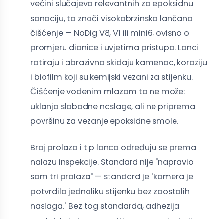
većini slučajeva relevantnih za epoksidnu
sanaciju, to znači visokobrzinsko lančano
čišćenje — NoDig V8, V1 ili mini6, ovisno o
promjeru dionice i uvjetima pristupa. Lanci
rotiraju i abrazivno skidaju kamenac, koroziju
i biofilm koji su kemijski vezani za stijenku.
Čišćenje vodenim mlazom to ne može:
uklanja slobodne naslage, ali ne priprema
površinu za vezanje epoksidne smole.
Broj prolaza i tip lanca određuju se prema
nalazu inspekcije. Standard nije "napravio
sam tri prolaza" — standard je "kamera je
potvrdila jednoliku stijenku bez zaostalih
naslaga." Bez tog standarda, adhezija