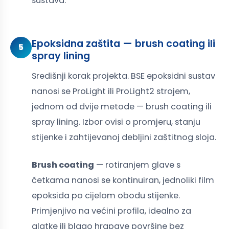
sustava.
Epoksidna zaštita — brush coating ili
5
spray lining
Središnji korak projekta. BSE epoksidni sustav
nanosi se ProLight ili ProLight2 strojem,
jednom od dvije metode — brush coating ili
spray lining. Izbor ovisi o promjeru, stanju
stijenke i zahtijevanoj debljini zaštitnog sloja.
Brush coating
— rotiranjem glave s
četkama nanosi se kontinuiran, jednoliki film
epoksida po cijelom obodu stijenke.
Primjenjivo na većini profila, idealno za
glatke ili blago hrapave površine bez