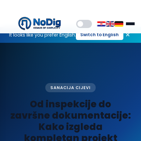
✕
It looks like you prefer English.
Switch to English
SANACIJA CIJEVI
Od inspekcije do
završne dokumentacije:
Kako izgleda
kompletan projekt