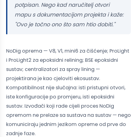
potpisan. Nego kad naručitelj otvori
mapu s dokumentacijom projekta i kaže:
"Ovo je točno ono što sam htio dobiti."
NoDig oprema — V8, V1, mini6 za čišćenje; ProLight
i ProLight2 za epoksidni relining; BSE epoksidni
sustav; centralizatori za spray lining —
projektirana je kao cjeloviti ekosustav.
Kompatibilnost nije slučajna: isti pristupni otvori,
iste konfiguracije po promjeru, isti epoksidni
sustav. Izvođači koji rade cijeli proces NoDig
opremom ne prelaze sa sustava na sustav — nego
komuniciraju jednim jezikom opreme od prve do
zadnje faze.