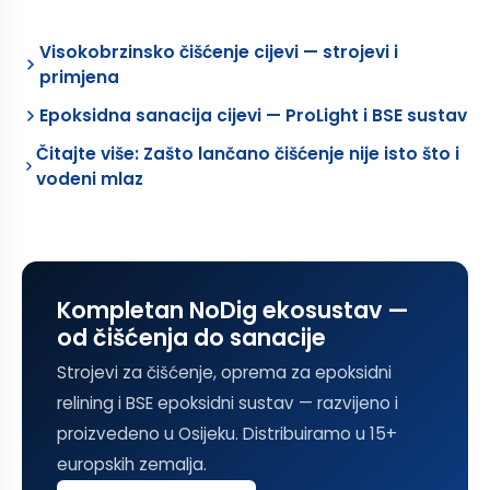
Visokobrzinsko čišćenje cijevi — strojevi i
primjena
Epoksidna sanacija cijevi — ProLight i BSE sustav
Čitajte više: Zašto lančano čišćenje nije isto što i
vodeni mlaz
Kompletan NoDig ekosustav —
od čišćenja do sanacije
Strojevi za čišćenje, oprema za epoksidni
relining i BSE epoksidni sustav — razvijeno i
proizvedeno u Osijeku. Distribuiramo u 15+
europskih zemalja.