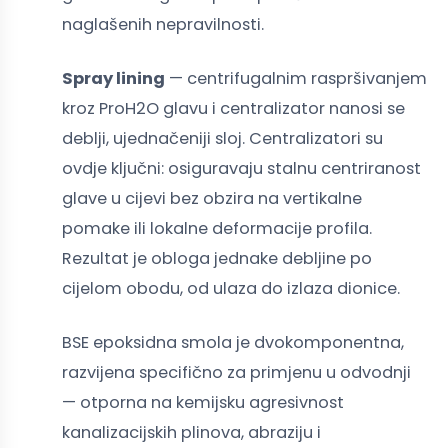
naglašenih nepravilnosti.
Spray lining
— centrifugalnim raspršivanjem
kroz ProH2O glavu i centralizator nanosi se
deblji, ujednačeniji sloj. Centralizatori su
ovdje ključni: osiguravaju stalnu centriranost
glave u cijevi bez obzira na vertikalne
pomake ili lokalne deformacije profila.
Rezultat je obloga jednake debljine po
cijelom obodu, od ulaza do izlaza dionice.
BSE epoksidna smola je dvokomponentna,
razvijena specifično za primjenu u odvodnji
— otporna na kemijsku agresivnost
kanalizacijskih plinova, abraziju i