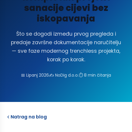
sanacije cijevi bez
iskopavanja
Što se dogodi između prvog pregleda i
predaje završne dokumentacije naručitelju
— sve faze modernog trenchless projekta,
korak po korak.
📅 Lipanj 2026
✍️ NoDig d.o.o.
⏱ 8 min čitanja
Natrag na blog