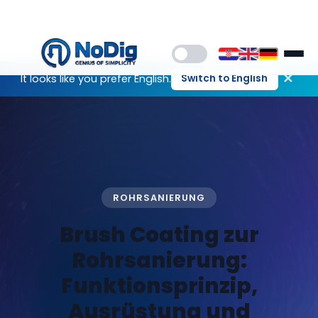
✕
It looks like you prefer English.
Switch to English
ROHRSANIERUNG
Brush Coating zur
Rohrsanierung:
Funktionsprinzip,
Ausrüstung und