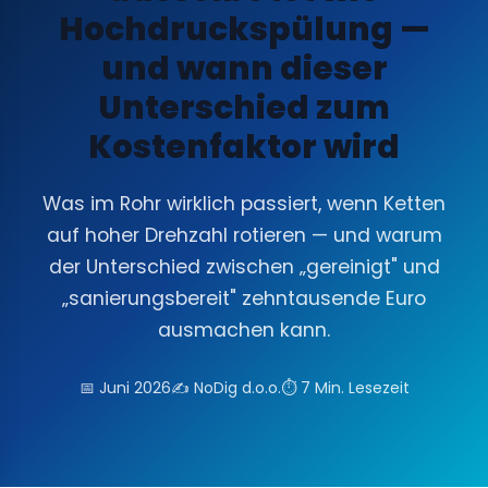
Hochdruckspülung —
und wann dieser
Unterschied zum
Kostenfaktor wird
Was im Rohr wirklich passiert, wenn Ketten
auf hoher Drehzahl rotieren — und warum
der Unterschied zwischen „gereinigt" und
„sanierungsbereit" zehntausende Euro
ausmachen kann.
📅 Juni 2026
✍️ NoDig d.o.o.
⏱ 7 Min. Lesezeit