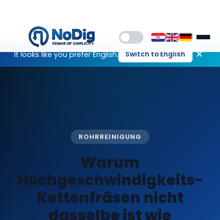
✕
It looks like you prefer English.
Switch to English
ROHRREINIGUNG
Warum
Hochgeschwindigkeits-
Kettenfräsen nicht
dasselbe ist wie