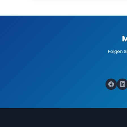
M
Folgen S