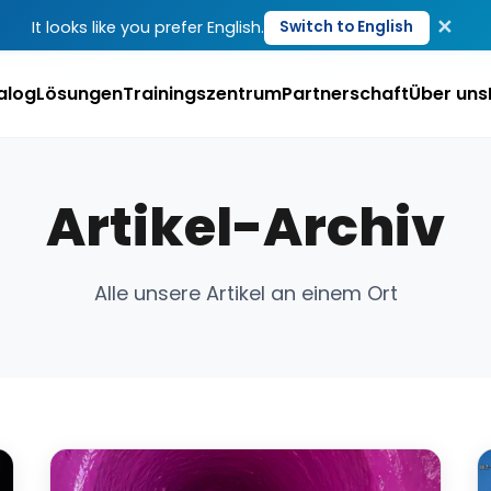
✕
It looks like you prefer English.
Switch to English
alog
Lösungen
Trainingszentrum
Partnerschaft
Über uns
Artikel-Archiv
Alle unsere Artikel an einem Ort